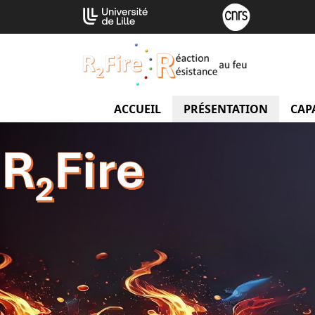
Aller
Cookies management panel
au
contenu
ACCUEIL
PRÉSENTATION
menu 
CAP