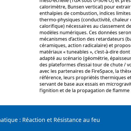
méso‑échelle (TGA sous 0–50% O₂ et pres
calorimètre, Bunsen vertical) pour extrai
enthalpies de combustion, indices limite
thermo‑physiques (conductivité, chaleur d
calorifique) nécessaires au classement de
modèles numériques. Ces données seront 
mécanismes d’action des retardateurs (b
céramiques, action radicalaire) et propo
matériaux « tuneables », c’est‑à‑dire don
adapté au scénario (géométrie, épaisseur,
des plateformes d’essai tour de chute / vo
avec les partenaires de FireSpace, la thès
référence, leurs propriétés thermiques e
servant de base aux essais en microgravit
l’ignition et de la propagation de flamme 
tique : Réaction et Résistance au feu