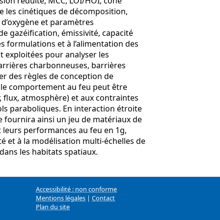
sion réduite, MCC, LOI/HOI, cône
re les cinétiques de décomposition,
s d’oxygène et paramètres
e gazéification, émissivité, capacité
s formulations et à l’alimentation des
exploitées pour analyser les
arrières charbonneuses, barrières
ser des règles de conception de
t le comportement au feu peut être
 flux, atmosphère) et aux contraintes
ls paraboliques. En interaction étroite
e fournira ainsi un jeu de matériaux de
t leurs performances au feu en 1g,
é et à la modélisation multi‑échelles de
dans les habitats spatiaux.
Accessibilité : non conforme
Mentions légales
|
Contact
Plan du site