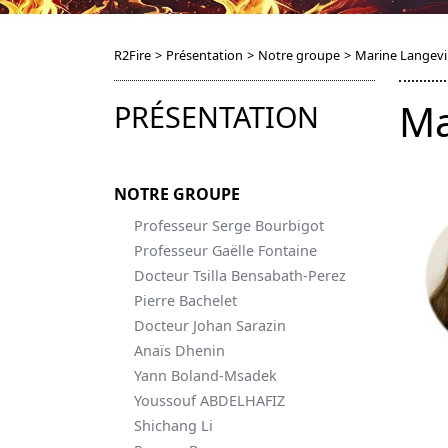
R2Fire
>
Présentation
>
Notre groupe
>
Marine Langev
Ma
PRÉSENTATION
NOTRE GROUPE
Professeur Serge Bourbigot
Professeur Gaëlle Fontaine
Docteur Tsilla Bensabath-Perez
Pierre Bachelet
Docteur Johan Sarazin
Anaïs Dhenin
Yann Boland-Msadek
Youssouf ABDELHAFIZ
Shichang Li